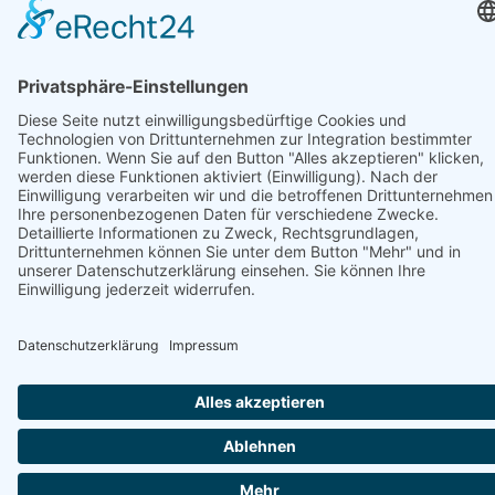
MEHR ERFAHREN
Novigrad inkl.
Olivenernte
Kroatien
ab € 529,-
Reisedauer:
4 Tag(e)
Von:
Donnerstag,