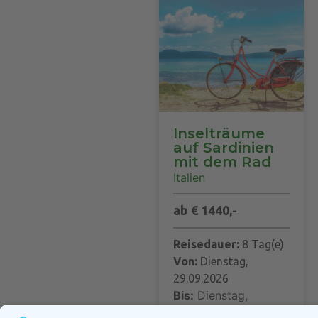
Inselträume
auf Sardinien
mit dem Rad
Italien
ab € 1440,-
Reisedauer:
8 Tag(e)
Von:
Dienstag,
29.09.2026
Bis:
Dienstag,
06.10.2026