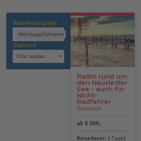
Reisekategorie
Mehrtagesfahrten
×
Zielland
Filter wählen
Radln rund um
den Neusiedler
See – auch für
Nicht-
Radfahrer
Österreich
ab € 389,-
Reisedauer:
3 Tag(e)