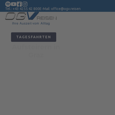
Tel.:
+43 4255 42 800
E-Mail:
office@ogv.reisen
€ 72,-
ab
TAGESFAHRTEN
MEHR ERFAHREN
Aufsteirern in
Graz