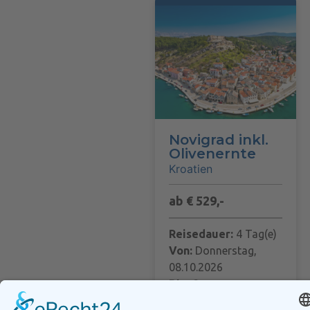
Novigrad inkl.
Olivenernte
Kroatien
ab € 529,-
Reisedauer:
4 Tag(e)
Von:
Donnerstag,
08.10.2026
Bis:
Sonntag,
11.10.2026