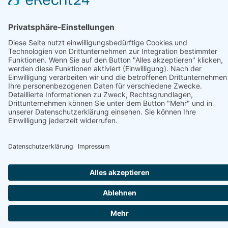
MEHR ERFAHREN
OGV-
Saisonabschlussrei
nach Rovinj
Kroatien
Kroatien
ab € 349,-