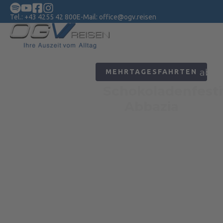
Tel.:
+43 4255 42 800
E-Mail:
office@ogv.reisen
€ 299,-
ab
MEHRTAGESFAHRTEN
MEHR ERFAHREN
Schokoladenfestival
Abbazia