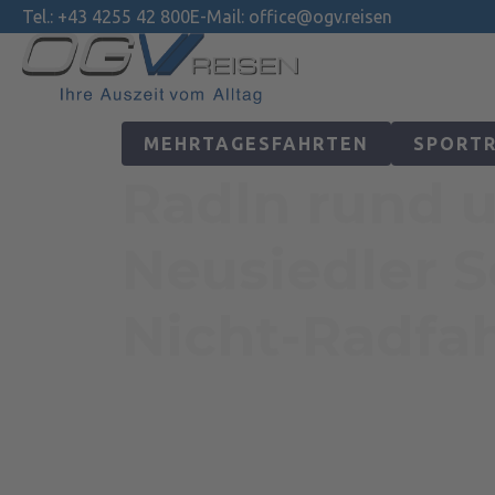
Tel.:
+43 4255 42 800
E-Mail:
office@ogv.reisen
€ 389,
ab
 für
ne ideale Auszeit