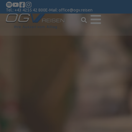
Tel.:
+43 4255 42 800
E-Mail:
office@ogv.reisen