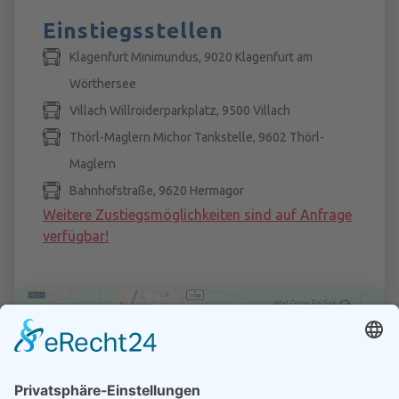
Einstiegsstellen
Klagenfurt Minimundus, 9020 Klagenfurt am
Wörthersee
Villach Willroiderparkplatz, 9500 Villach
Thörl-Maglern Michor Tankstelle, 9602 Thörl-
Maglern
Bahnhofstraße, 9620 Hermagor
Weitere Zustiegsmöglichkeiten sind auf Anfrage
verfügbar!
Wir benötigen Ihre Zustimmung,
um den Google Maps-Service zu
laden!