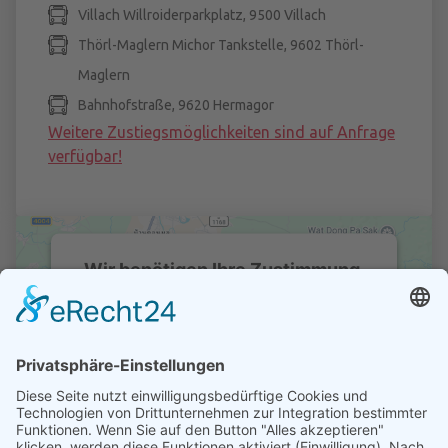
Villach Willroiderparkplatz, 9500 Villach
Thörl-Maglern Michor Tankstelle, 9602 Thörl-
Maglern
Bahnhofstraße, 9620 Hermagor
Weitere Zustiegsmöglichkeiten sind auf Anfrage
verfügbar!
Wir benötigen Ihre Zustimmung,
um den Google Maps-Service zu
laden!
Wir verwenden einen Service eines
Drittanbieters, um Karteninhalte einzubetten.
Dieser Service kann Daten zu Ihren
Aktivitäten sammeln. Bitte lesen Sie die
Details durch und stimmen Sie der Nutzung