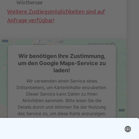
Wörthersee
Weitere Zustiegsmöglichkeiten sind auf
Anfrage verfügbar!
Wir benötigen Ihre Zustimmung,
um den Google Maps-Service zu
laden!
Wir verwenden einen Service eines
Drittanbieters, um Karteninhalte einzubetten.
Dieser Service kann Daten zu Ihren
Aktivitäten sammeln. Bitte lesen Sie die
Details durch und stimmen Sie der Nutzung
des Service zu, um diese Karte anzuzeigen.
MEHR INFORMATIONEN