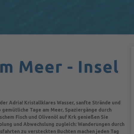
m Meer - Insel
er Adria! Kristallklares Wasser, sanfte Strände und
b gemütliche Tage am Meer, Spaziergänge durch
ischem Fisch und Olivenöl auf Krk genießen Sie
rholung und Abwechslung zugleich: Wanderungen durch
tsfahrten zu versteckten Buchten machen jeden Tag