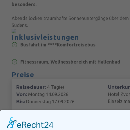
besonders.
Abends locken traumhafte Sonnenuntergänge über dem M
Südens.
Inklusivleistungen
Busfahrt im ****Komfortreisebus
Fitnessraum, Wellnessbereich mit Hallenbad
Preise
Reisedauer:
4 Tag(e)
Unterkun
Von:
Montag 14.09.2026
Hotel Zvo
Einzelzim
Bis:
Donnerstag 17.09.2026
Reisedauer:
4 Tag(e)
Unterkun