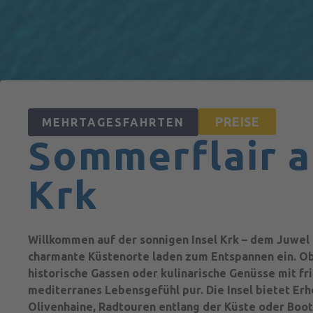
PREISE
MEHRTAGESFAHRTEN
Sommerflair a
Krk
Willkommen auf der sonnigen Insel Krk – dem Juwel d
charmante Küstenorte laden zum Entspannen ein. O
historische Gassen oder kulinarische Genüsse mit fr
mediterranes Lebensgefühl pur. Die Insel bietet E
Olivenhaine, Radtouren entlang der Küste oder Boo