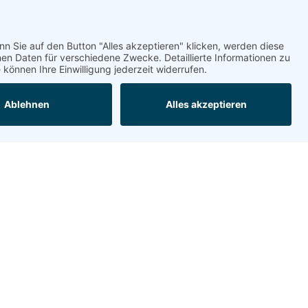
AKZEPTIEREN
powered by
Usercentrics Consent
Management Platform
&
eRecht24