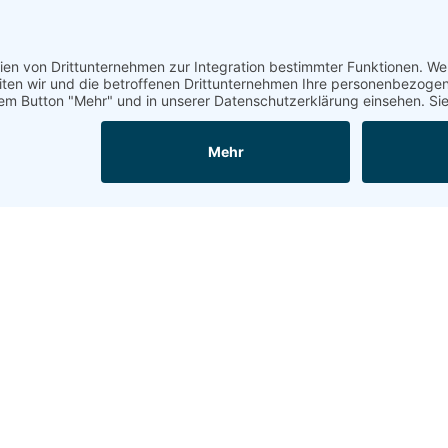
nimir Sunny ****
499 €
BUCHEN
mmer
Preis p.P
ft
nimir Sunny ****
544 €
BUCHEN
mer Meerseite
Preis p.P
ft
nimir Sunny ****
598 €
BUCHEN
mer