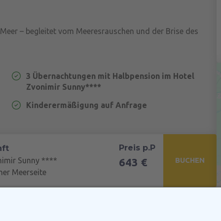
eer – begleitet vom Meeresrauschen und der Brise des
3 Übernachtungen mit Halbpension im Hotel
Zvonimir Sunny****
Kinderermäßigung auf Anfrage
Preis p.P
ft
nimir Sunny ****
643 €
BUCHEN
mer Meerseite
Preis p.P
ft