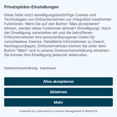
+43 4255 42 800
+43 4282 25 225
OFFICE@OGV.REISEN
MAIL@MOBILBUERO.COM
© OGV-Reisen | Powered by
Creativomedia GmbH
Datenschutzerklärung
Impressum
AGB