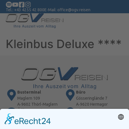
Tel.:
+43 4255 42 800
E-Mail:
office@ogv.reisen
Kleinbus Deluxe ****
Busterminal
Büro
Maglern 109
Gösseringlände 7
A‑9602 Thörl-Maglern
A‑9620 Hermagor
Öffnungszeiten
Büro
Mo-Fr: 09:00 -13:00
Gemeindeplatz 4
Di + Do : 14:00 - 18:00
A‑9601 Arnoldstein
Reisebüro
Linienverkehr