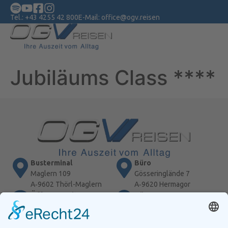
Tel.:
+43 4255 42 800
E-Mail:
office@ogv.reisen
Jubiläums Class ****
Busterminal
Büro
Maglern 109
Gösseringlände 7
A‑9602 Thörl-Maglern
A‑9620 Hermagor
Öffnungszeiten
Büro
Mo-Fr: 09:00 -13:00
Gemeindeplatz 4
Di + Do : 14:00 - 18:00
A‑9601 Arnoldstein
Reisebüro
Linienverkehr