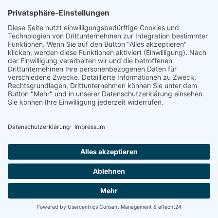
+43 4255 42 800
+43 4282 25 225
OFFICE@OGV.REISEN
MAIL@MOBILBUERO.COM
© OGV-Reisen | Powered by
Creativomedia GmbH
Datenschutzerklärung
Impressum
AGB