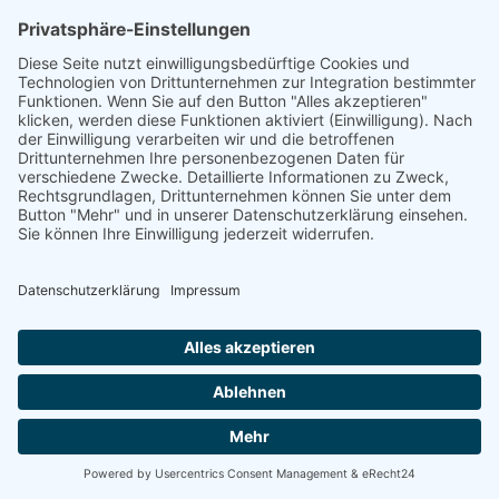
Badefahrt Bibione
Italien
€ 49,-
Reisedauer:
1 Tag(e)
Von:
Samstag, 22.08.2026
Bis:
Samstag, 22.08.2026
MEHR ERFAHREN