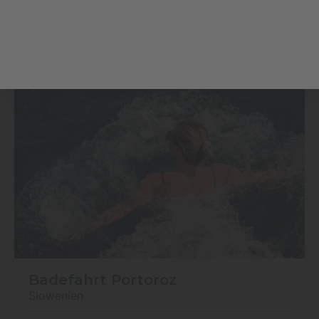
Badefahrt Portoroz
Slowenien