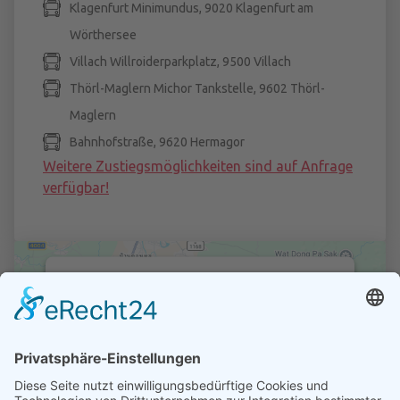
Klagenfurt Minimundus, 9020 Klagenfurt am
Wörthersee
Villach Willroiderparkplatz, 9500 Villach
Thörl-Maglern Michor Tankstelle, 9602 Thörl-
Maglern
Bahnhofstraße, 9620 Hermagor
Weitere Zustiegsmöglichkeiten sind auf Anfrage
verfügbar!
Wir benötigen Ihre Zustimmung,
um den Google Maps-Service zu
laden!
Wir verwenden einen Service eines
Drittanbieters, um Karteninhalte einzubetten.
Dieser Service kann Daten zu Ihren