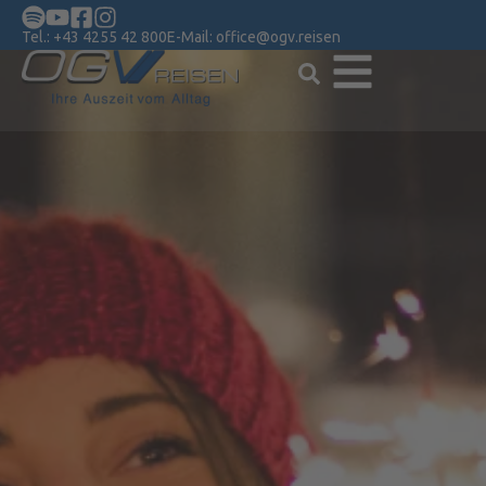
Tel.:
+43 4255 42 800
E-Mail:
office@ogv.reisen