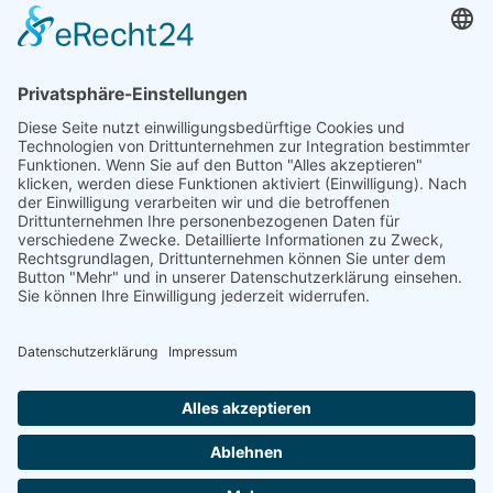
BUCHEN
Einstiegsstellen
Nötsch BHST Maximus, 9611 Nötsch
Kirchbach Bushaltestelle, 9632 Kirchbach
Bahnhofstraße, 9620 Hermagor
Thörl-Maglern Michor Tankstelle, 9602 Thörl-
Maglern
Villach Willroiderparkplatz, 9500 Villach
Klagenfurt Minimundus, 9020 Klagenfurt am
Wörthersee
Weitere Zustiegsmöglichkeiten sind auf Anfrage
verfügbar!