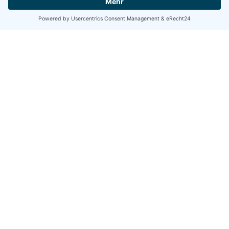
Wir benötigen Ihre Zustimmung,
um den Google Maps-Service zu
laden!
Wir verwenden einen Service eines
Drittanbieters, um Karteninhalte einzubetten.
Dieser Service kann Daten zu Ihren
Aktivitäten sammeln. Bitte lesen Sie die
Details durch und stimmen Sie der Nutzung
des Service zu, um diese Karte anzuzeigen.
MEHR INFORMATIONEN
AKZEPTIEREN
powered by
Usercentrics Consent
Management Platform
&
eRecht24
Diese Reisen könnten Ihnen