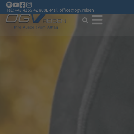
Tel.:
+43 4255 42 800
E-Mail:
office@ogv.reisen